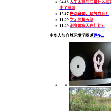
04-16
人生困顿到底是什么地
出了纰漏
12-17
告别辛酸，释放自我！
11-29
学习简报五例
11-29
测身体病因在何处？
中华人与自然环境学图说
更多...