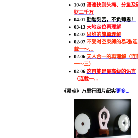
10-03
语速快则头痛、分鱼及
财三千万
04-01
勤勉刻苦，不负师恩！
03-13
天地定位再理解
02-07
思维的简单理解
02-07
不受时空束缚的易魂(连
载一～…
02-06
天人合一的再理解（连
一～三）
02-06
这可能是最高级的语言
（连载一…
《易魂》万里行图片纪实
更多...