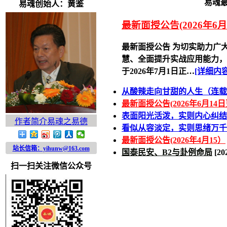
易魂
易魂创始人：黄鉴
最新面授公告(2026年6
最新面授公告 为切实助力广
慧、全面提升实战应用能力，
于2026年7月1日正…
[详细内容
从酸辣走向甘甜的人生（连载
最新面授公告(2026年6月14
表面阳光活泼，实则内心纠结
作者简介
易魂之易德
看似从容淡定，实则思绪万千
最新面授公告(2026年4月15）
站长信箱：yihunw@163.com
国泰民安、B2与卦例命局
[20
扫一扫关注微信公众号