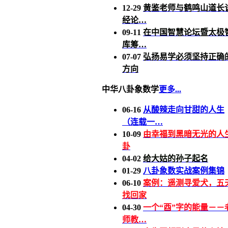
12-29
黄鉴老师与鹤鸣山道长
经论…
09-11
在中国智慧论坛暨太极
库筹…
07-07
弘扬易学必须坚持正确
方向
中华八卦象数学
更多...
06-16
从酸辣走向甘甜的人生
（连载一…
10-09
由幸福到黑暗无光的人
卦
04-02
给大姑的孙子起名
01-29
八卦象数实战案例集锦
06-10
案例：遥测寻爱犬，五
找回家
04-30
一个“酉”字的能量－－
师教…