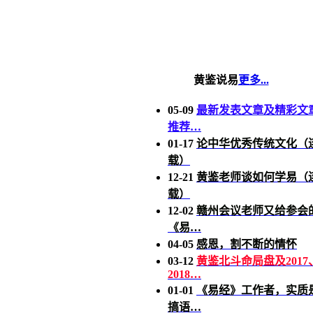
黄鉴说易
更多...
05-09
最新发表文章及精彩文
推荐…
01-17
论中华优秀传统文化（
载）
12-21
黄鉴老师谈如何学易（
载）
12-02
赣州会议老师又给参会
《易…
04-05
感恩，割不断的情怀
03-12
黄鉴北斗命局盘及2017
2018…
01-01
《易经》工作者，实质
搞语…