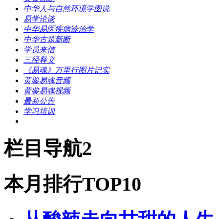
中华人与自然环境学图说
易学论谈
中华易医疾病诊治学
中华古筮新断
学员来信
三经释义
《易魂》万里行图片记实
黄鉴易魂音频
黄鉴易魂视频
最新公告
学习培训
栏目导航2
本月排行TOP10