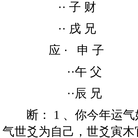
·· 子 财
·· 戌 兄
应 · 申 子
··午 父
··辰 兄
断： 1 、你今年运气
气世爻为自己，世爻寅木