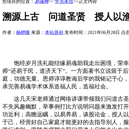
您现在的位置：
易魂网
>>
学员来信
>>
正文内容
溯源上古 问道圣贤 授人以
作者：
杨铧隆
来源：
本站原创
发布时间：2021年06月28日 
饱经岁月洗礼能结缘易魂助我走出困境，荣幸
师
“
还易于民，道济天下
”
。一方面
著
书立说留于后
庭，功德无量。恩师谆谆教诲后学的我铭记于心，
承完善易魂学术体系造福人民，造福社会。
这几天宋老师通过网络讲课带领我们问道古圣
不失风趣幽默
，
举事例打比方说明问题来激发打开
功近利；高瞻远瞩，以易养易，谈股论金，授人以
于己，经营好自己家庭才能更好的去指导别人，服