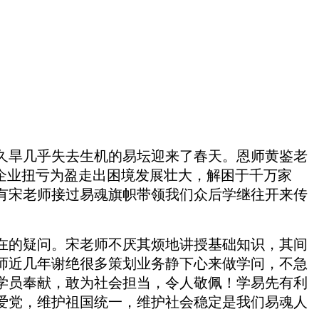
久旱几乎失去生机的易坛迎来了春天。恩师黄鉴老
企业扭亏为盈走出困境发展壮大，解困于千万家
有宋老师接过易魂旗帜带领我们众后学继往开来传
在的疑问。宋老师不厌其烦地讲授基础知识，其间
师近几年谢绝很多策划业务静下心来做学问，不急
学员奉献
，
敢为社会担当，令人敬佩！学易先有利
爱党，维护祖国统一，维护社会稳定是我们易魂人