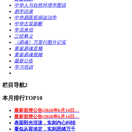
中华人与自然环境学图说
易学论谈
中华易医疾病诊治学
中华古筮新断
学员来信
三经释义
《易魂》万里行图片记实
黄鉴易魂音频
黄鉴易魂视频
最新公告
学习培训
栏目导航2
本月排行TOP10
最新面授公告(2026年6月14日…
最新面授公告(2026年6月14日…
表面阳光活泼，实则内心纠结
看似从容淡定，实则思绪万千