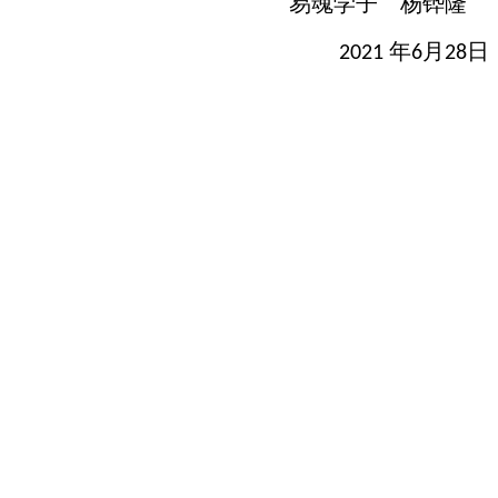
易魂学子
杨铧隆
年
月
日
2021
6
28