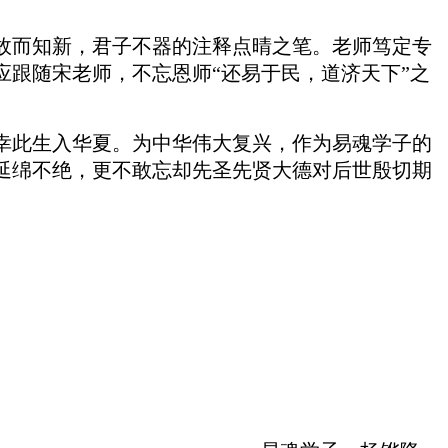
故而知新，君子不器的注释点晴之笔。老师笃定专
应跟随宋老师
，
不忘恩师
“
还易于民，道济天下
”
之
幸此生入华夏。为中华伟大复兴，作为易魂学子的
延绵不绝，更不敢忘却先圣先贤大德对后世殷切期