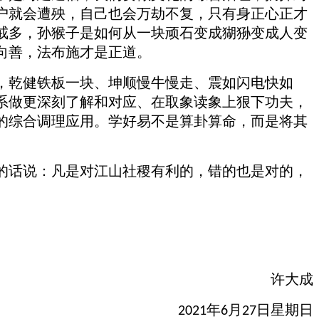
户就会遭殃，自己也会万劫不复，只有身正心正才
戒多，孙猴子是如何从一块顽石变成猢狲变成人变
向善，法布施才是正道。
，乾健铁板一块、坤顺慢牛慢走、震如闪电快如
系做更深刻了解和对应、在取象读象上狠下功夫，
的综合调理应用。学好易不是算卦算命，而是将其
的话说：凡是对江山社稷有利的
，
错的也是对的，
许大成
年
月
日星期日
2021
6
27