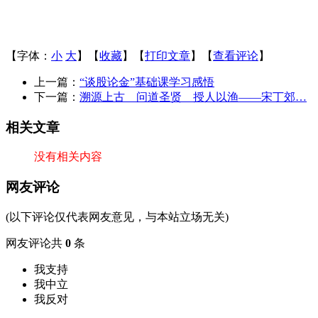
【字体：
小
大
】【
收藏
】【
打印文章
】【
查看评论
】
上一篇：
“谈股论金”基础课学习感悟
下一篇：
溯源上古 问道圣贤 授人以渔——宋丁郊…
相关文章
没有相关内容
网友评论
(以下评论仅代表网友意见，与本站立场无关)
网友评论共
0
条
我支持
我中立
我反对