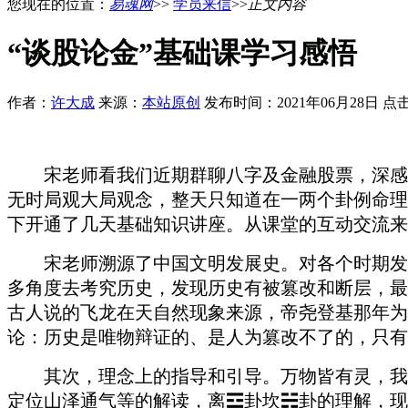
您现在的位置：
易魂网
>>
学员来信
>>
正文内容
“谈股论金”基础课学习感悟
作者：
许大成
来源：
本站原创
发布时间：2021年06月28日 
宋老师看我们近期群聊八字及金融股票，深感
无时局观大局观念，整天只知道在一两个卦例命理
下开通了几天基础知识讲座
。
从课堂的互动交流来
宋老师溯源了中国文明发展史。对各个时期发
多角度去考究历史，发现历史有被篡改和断层，最
古人说的飞龙在天自然现象来源，帝尧登基那年为
论：历史是唯物辩证的、是人为篡改不了的，只有
其次，理念上的指导和引导。万物皆有灵，我
定位山泽通气等的解读，离
☲
卦坎
☵
卦的理解，现