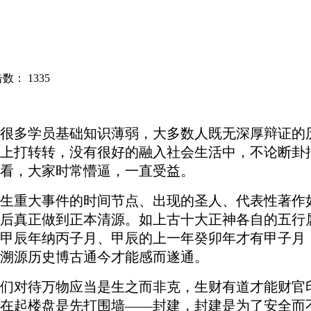
点击数：
1335
很多学员基础知识薄弱，大多数人既无深厚辩证的
上打转转，没有很好的融入社会生活中，不论断卦
看，大家时常懵逼，一直受益。
生重大事件的时间节点、出现的圣人、代表性著作
后真正做到正本清源。如上古十大正神各自的五行
甲辰年纳丙子月、甲辰的上一年癸卯年才有甲子月
溯源历史博古通今才能感而遂通。
们对待万物应当是生之而非克，生财有道才能财官
在起楼盘是先打围墙
——封建，封建
是为
了安全而