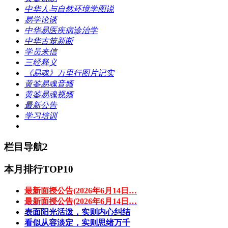
中华人与自然环境学图说
易学论谈
中华易医疾病诊治学
中华古筮新断
学员来信
三经释义
《易魂》万里行图片记实
黄鉴易魂音频
黄鉴易魂视频
最新公告
学习培训
栏目导航2
本月排行TOP10
最新面授公告(2026年6月14日…
最新面授公告(2026年6月14日…
表面阳光活泼，实则内心纠结
看似从容淡定，实则思绪万千