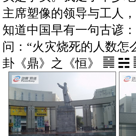
主席塑像的领导与工人，
知道中国早有一句古谚：
问：“火灾烧死的人数怎
卦《鼎》之《恒》 ䷱ ☵ 