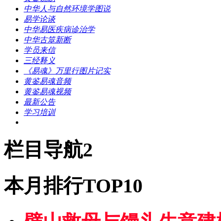
中华人与自然环境学图说
易学论谈
中华易医疾病诊治学
中华古筮新断
学员来信
三经释义
《易魂》万里行图片记实
黄鉴易魂音频
黄鉴易魂视频
最新公告
学习培训
栏目导航2
本月排行TOP10