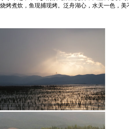
烧烤煮炊，鱼现捕现烤。泛舟湖心，水天一色，美