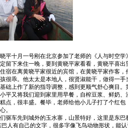
晓平十月一号刚在北京参加了老师的《人与时空学
定留下来住一晚，要到黄晓平家看看，黄晓平喜出
们住宿在离黄晓平家很近的宾馆，在黄晓平家作客，
小孩很乖。他太太是本地人，很贤淑能干，做得一手
基础上作了新的指导调整，感到更顺气舒心爽目。
小平又将我们迎到家里用早餐，自榨豆浆、鲜奶、
糕点，很丰盛。餐毕，老师给他小儿子打了个红包
心。
们驱车先到城外的玉水寨，山景特好，这里是东巴
东巴人有自己的文字，很多字像飞鸟动物形状，能认