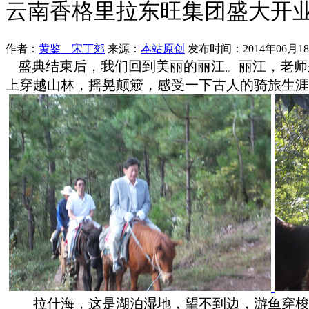
云南香格里拉东旺集团盛大开业
作者：
黄鉴 宋丁郊
来源：
本站原创
发布时间：2014年06月1
盛典结束后，我们回到美丽的丽江。丽江，老师
上穿越山林，摇晃颠簸，感受一下古人的骑旅生涯
拉什海，这是湖泊湿地，望不到边，游鱼穿梭