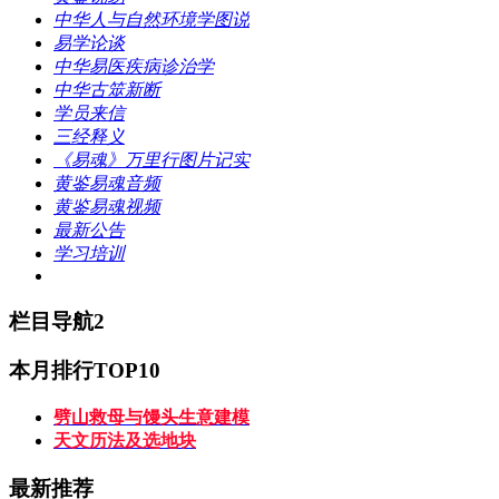
中华人与自然环境学图说
易学论谈
中华易医疾病诊治学
中华古筮新断
学员来信
三经释义
《易魂》万里行图片记实
黄鉴易魂音频
黄鉴易魂视频
最新公告
学习培训
栏目导航2
本月排行TOP10
劈山救母与馒头生意建模
天文历法及选地块
最新推荐