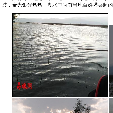
波，金光银光熠熠，湖水中尚有当地百姓搭架起的