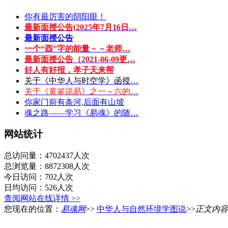
你有最厉害的阴阳眼！
最新面授公告(2025年7月16日…
最新面授公告
一个“酉”字的能量－－老师…
最新面授公告（2021-06-09更…
好人有好报，孝子天来帮
关于《中华人与时空学》函授…
关于《黄鉴说易》之一～六的…
你家门前有条河,后面有山坡
魂之路——学习《易魂》的随…
网站统计
总访问量：4702437人次
总浏览量：8872308人次
今日访问：702人次
日均访问：526人次
查阅网站在线详情 >>
您现在的位置：
易魂网
>>
中华人与自然环境学图说
>>
正文内容