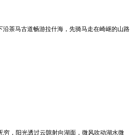
下沿茶马古道畅游拉什海，先骑马走在崎岖的山路
无穷，阳光透过云隙射向湖面，微风吹动湖水微