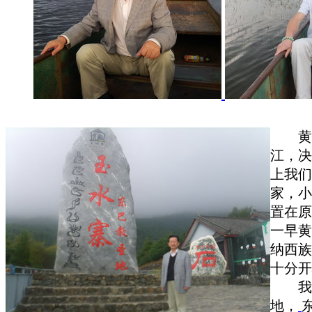
黄
江，决
上我
家，
置在原
一早黄
纳西族
十分开
我
地，