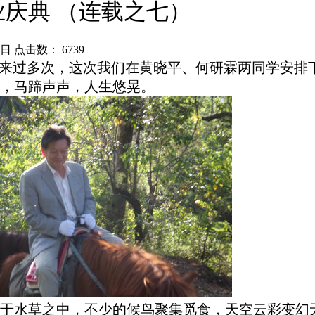
庆典 （连载之七）
8日 点击数：
6739
来过多次，这次我们在黄晓平、何研霖两同学安排
，马蹄声声，人生悠晃。
于水草之中，不少的候鸟聚集觅食，天空云彩变幻