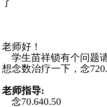
了
老师好！
学生苗祥锁有个问题
想念数
治
疗一下
，
念
72
老师指
导
:
念
7
0
.64
0
.50