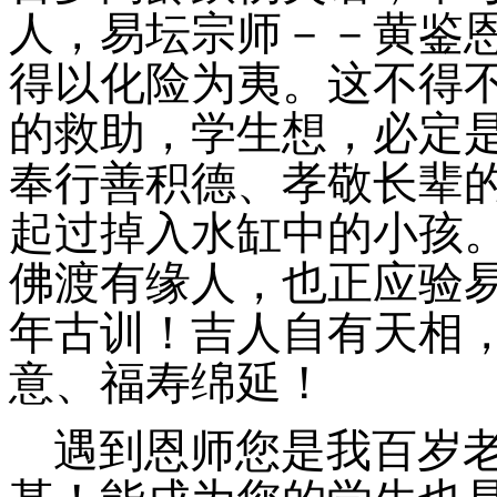
人，易坛宗师
－－
黄鉴
得以化险为夷。这不得
的救助，学生想，必定
奉行善积德
、
孝敬长辈
起过掉入水缸中的小孩
佛渡有缘人，也正应验
年古训！吉人自有天相
意、福寿绵延！
遇到恩师您是我百岁