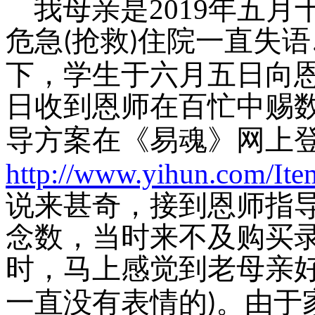
我母亲是
2019
年五月
危急
抢救
住院一直失语
(
)
下，学生于六月五日向
日收到恩师在百忙中赐
导方案在《易魂》网上
http://www.yihun.com/Ite
说来甚奇，接到恩师指
念数，当时来不及购买
时，马上感觉到老母亲
一直没有表情的
。由于
)