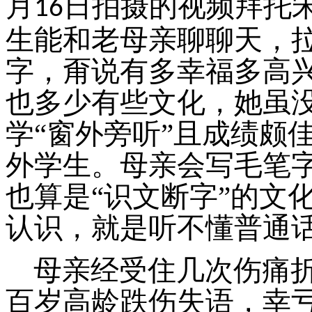
月
日拍摄的视频拜托
16
生能和老母亲聊聊天，
字，甭说有多幸福多高
也多少有些文化，她虽
学
“
窗外旁听
”
且成绩颇
外学生
。
母亲会写毛笔
也算是
“
识文断字
”
的文
认识，就是听不懂普通
母亲经受住几次伤痛
百岁高龄跌伤失语，幸