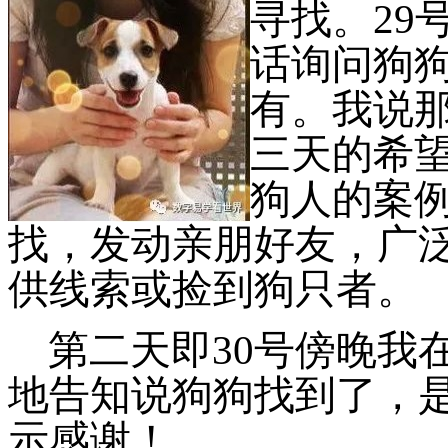
寻找。
2
话询问狗
有。我说
三天的希
狗人的案
找，发动亲朋好友，广
供线索或捡到狗只者。
第二天即
30号傍晚我
地
告知说狗狗找到了，
示感谢！