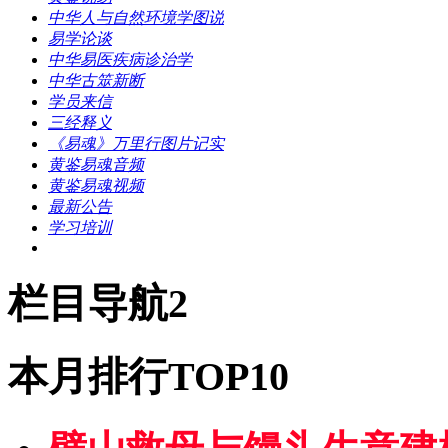
中华人与自然环境学图说
易学论谈
中华易医疾病诊治学
中华古筮新断
学员来信
三经释义
《易魂》万里行图片记实
黄鉴易魂音频
黄鉴易魂视频
最新公告
学习培训
栏目导航2
本月排行TOP10