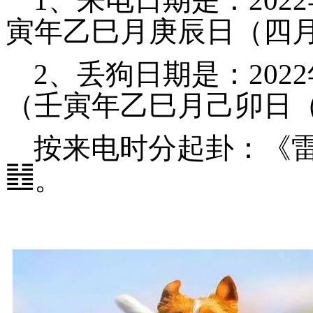
寅年乙巳月庚辰日（四月
2、丢狗日期是：2022
（壬寅年乙巳月己卯日
按来电时分起卦：《
䷲
。